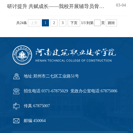
03-04
研讨提升 共赋成长——我校开展辅导员骨干团队主题班会研讨会
共24条
上页
1
2
3
下页
1/3
到第
页
跳转
地址:郑州市二七区工业路51号
招生电话:0371-67875029 党政办公室电话:67875006
传真:67875007
邮编:450064