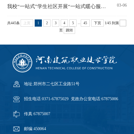
03-06
我校“一站式”学生社区开展“一站式暖心服务・一份甜蜜伴同行”主题活动
...
共445条
上页
1
2
3
4
5
45
下页
1/45
到第
页
跳转
地址:郑州市二七区工业路51号
招生电话:0371-67875029 党政办公室电话:67875006
传真:67875007
邮编:450064