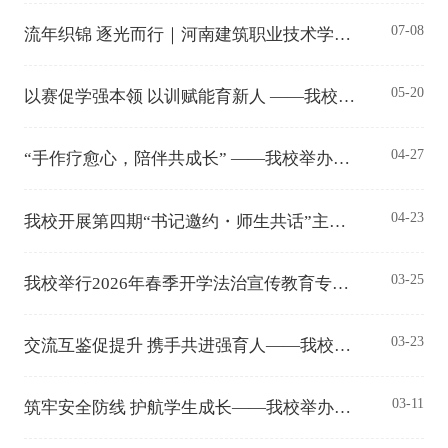
07-08
流年织锦 逐光而行｜河南建筑职业技术学院隆重举行2026年毕业典礼
05-20
以赛促学强本领 以训赋能育新人 ——我校举办“从备赛破局到提升育人本领”辅导员专题培训
04-27
“手作疗愈心，陪伴共成长” ——我校举办师生心理赋能与疗愈体验主题活动
04-23
我校开展第四期“书记邀约・师生共话”主题活动
03-25
我校举行2026年春季开学法治宣传教育专题讲座
03-23
交流互鉴促提升 携手共进强育人——我校赴豫北医学院开展学生工作专题调研
03-11
筑牢安全防线 护航学生成长——我校举办大学生安全教育主题讲座