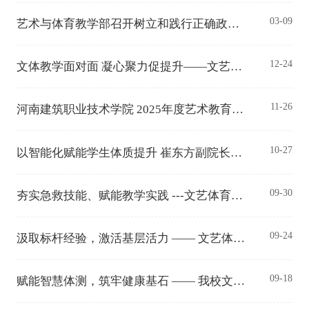
03-09
艺术与体育教学部召开树立和践行正确政绩观学习教育工作动员部署会
12-24
文体教学面对面 凝心聚力促提升——文艺体育部教学工作座谈会顺利召开
11-26
河南建筑职业技术学院 2025年度艺术教育发展年度报告
10-27
以智能化赋能学生体质提升 崔东方副院长视察文艺体育部AI体测中心
09-30
夯实急救技能、赋能教学实践 ---文艺体育部体育教研室开展心肺复苏与海姆立克急救教研活动
09-24
汲取标杆经验，激活基层活力 —— 文艺体育部举办金华职业技术大学培训交流分享会
09-18
赋能智慧体测，筑牢健康基石 —— 我校文艺体育部开展 AI 智慧体测设备专项培训