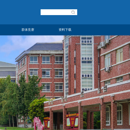
群体竞赛
资料下载
高水平运动队
资料下载
校园体育
体质测试
阳光校园跑