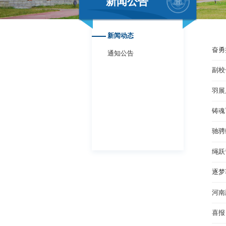
新闻公告
新闻动态
通知公告
副校
羽展
驰骋
绳跃
逐梦
河南