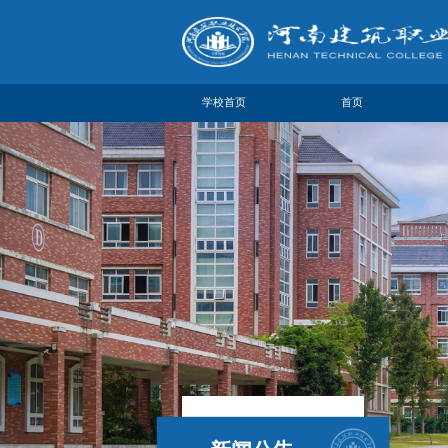
学校首页
首页