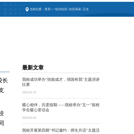
当前位置：
首页
一站式社区
社区风采
正文
>
>
>
最新文章
校长
我校成功举办“技能成才，强国有我”主题演讲
比赛
支
2026.05.18
暖心相伴，共度假期——我校举办“五一”留校
学生暖心茶话会
校
2026.05.04
同
我校开展第四期“书记邀约・师生共话”主题活
。