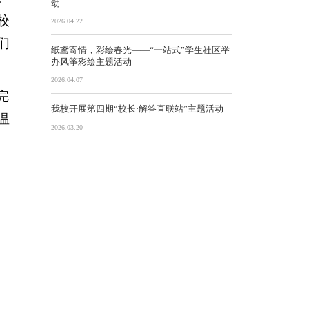
动
校
2026.04.22
们
纸鸢寄情，彩绘春光——“一站式”学生社区举
办风筝彩绘主题活动
2026.04.07
完
我校开展第四期“校长·解答直联站”主题活动
温
2026.03.20