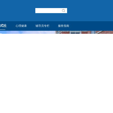
式社
心理健康
辅导员专栏
服务指南
建设
中心概况
理论学习
规章制度
区
风采
动态资讯
活动风采
下载专区
预约
心理评测
意见邮箱
咨询预约
辅导站风采