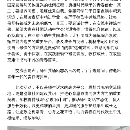
国家发展与民族复兴的壮阔征程，勇担时代赋予的青春使命；其
二，要涵养习惯，雕琢优秀自我。希望同学们于日常点滴中积累
沉淀，在晨读夜研中精进学业，在严于律己中锤炼品格，让每一
份坚持都成为未来的底气；其三，要真诚处世，在实践中锤炼本
领。希望大家在社团活动中学会沟通协作、懂得包容体谅，以真
心换真情，在互帮互助中共同成长，让社团成为锤炼综合素质、
拓展能力边界的重要平台。谈及成长与突破，梅杨书记引用“改
变自己最快的方法就是做你害怕的事”这句箴言，鼓励同学们敢
于尝试、勇于探索，在实践磨砺中褪去青涩、收获成长，在攻坚
克难中书写不凡的青春篇章。
交流会尾声，师生共诵励志名言名句，字字铿锵间，传递出
青年一代的责任与担当。
此次活动，不仅是师生诉求的表达平台、思想共鸣的交流阵
地，更是凝聚社团建设共识、推进心育思政协同发力方向的重要
契机。学校将持续深化“暖阳计划”，推动师生对话常态化、育人
服务长效化，以更精准的举措、更温暖的服务护航学生成长之
路，让思政之树常青、心育之花常艳，助力青春在时代沃土中扎
根结果、绽放华彩。