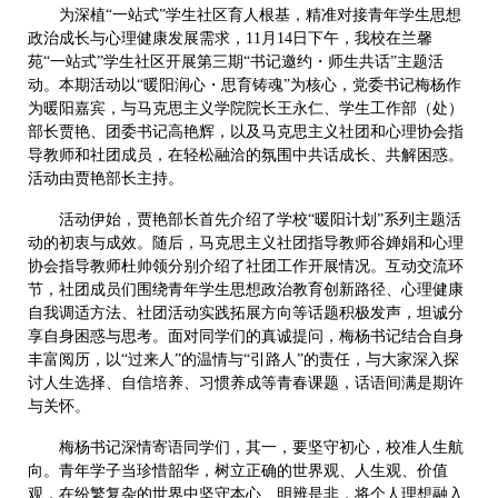
为深植“一站式”学生社区育人根基，精准对接青年学生思想
政治成长与心理健康发展需求，11月14日下午，我校在兰馨
苑“一站式”学生社区开展第三期“书记邀约・师生共话”主题活
动。本期活动以“暖阳润心・思育铸魂”为核心，党委书记梅杨作
为暖阳嘉宾，与马克思主义学院院长王永仁、学生工作部（处）
部长贾艳、团委书记高艳辉，以及马克思主义社团和心理协会指
导教师和社团成员，在轻松融洽的氛围中共话成长、共解困惑。
活动由贾艳部长主持。
活动伊始，贾艳部长首先介绍了学校“暖阳计划”系列主题活
动的初衷与成效。随后，马克思主义社团指导教师谷婵娟和心理
协会指导教师杜帅领分别介绍了社团工作开展情况。互动交流环
节，社团成员们围绕青年学生思想政治教育创新路径、心理健康
自我调适方法、社团活动实践拓展方向等话题积极发声，坦诚分
享自身困惑与思考。面对同学们的真诚提问，梅杨书记结合自身
丰富阅历，以“过来人”的温情与“引路人”的责任，与大家深入探
讨人生选择、自信培养、习惯养成等青春课题，话语间满是期许
与关怀。
梅杨书记深情寄语同学们，其一，要坚守初心，校准人生航
向。青年学子当珍惜韶华，树立正确的世界观、人生观、价值
观，在纷繁复杂的世界中坚守本心、明辨是非，将个人理想融入