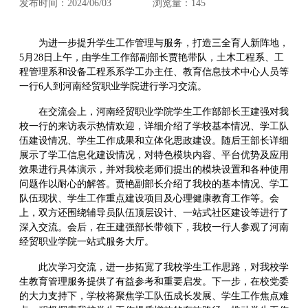
发布时间：2024/06/03
浏览量：
145
为进一步提升学生工作管理与服务，打造三全育人新阵地，
5月28日上午，由学生工作部副部长贾艳带队，土木工程系、工
程管理系和设备工程系系学工办主任、教育信息技术中心人员等
一行6人到河南经贸职业学院进行学习交流。
在交流会上，河南经贸职业学院学生工作部部长王建强对我
校一行的来访表示热情欢迎，详细介绍了学校基本情况、学工队
伍建设情况、学生工作成果和立体化思政建设。随后王部长详细
展示了学工信息化建设情况，对特色模块内容、平台优势及应用
效果进行具体演示，并对我校老师们提出的模块设置和各种使用
问题作以耐心的解答。贾艳副部长介绍了我校的基本情况、学工
队伍现状、学生工作重点建设项目及心理健康教育工作等。会
上，双方还围绕辅导员队伍顶层设计、一站式社区建设等进行了
深入交流。会后，在王建强部长带领下，我校一行人参观了河南
经贸职业学院一站式服务大厅。
此次学习交流，进一步拓宽了我校学生工作思路，对我校学
生教育管理服务提供了有益参考和重要启发。下一步，在校党委
的大力支持下，学校将聚焦学工队伍成长发展、学生工作焦点难