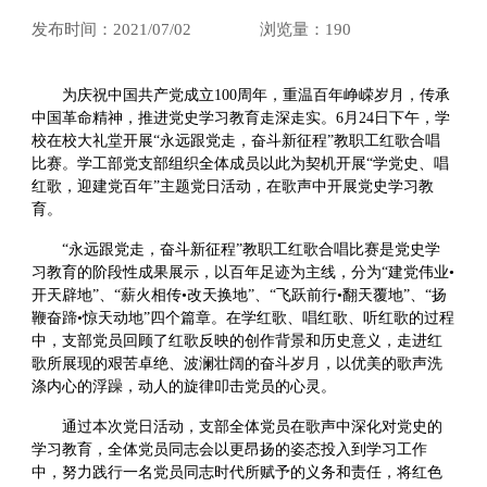
发布时间：2021/07/02
浏览量：
190
为庆祝中国共产党成立100周年，重温百年峥嵘岁月，传承
中国革命精神，推进党史学习教育走深走实。6月24日下午，学
校在校大礼堂开展“永远跟党走，奋斗新征程”教职工红歌合唱
比赛。学工部党支部组织全体成员以此为契机开展“学党史、唱
红歌，迎建党百年”主题党日活动，在歌声中开展党史学习教
育。
“永远跟党走，奋斗新征程”教职工红歌合唱比赛是党史学
习教育的阶段性成果展示，以百年足迹为主线，分为“建党伟业•
开天辟地”、“薪火相传•改天换地”、“飞跃前行•翻天覆地”、“扬
鞭奋蹄•惊天动地”四个篇章。在学红歌、唱红歌、听红歌的过程
中，支部党员回顾了红歌反映的创作背景和历史意义，走进红
歌所展现的艰苦卓绝、波澜壮阔的奋斗岁月，以优美的歌声洗
涤内心的浮躁，动人的旋律叩击党员的心灵。
通过本次党日活动，支部全体党员在歌声中深化对党史的
学习教育，全体党员同志会以更昂扬的姿态投入到学习工作
中，努力践行一名党员同志时代所赋予的义务和责任，将红色