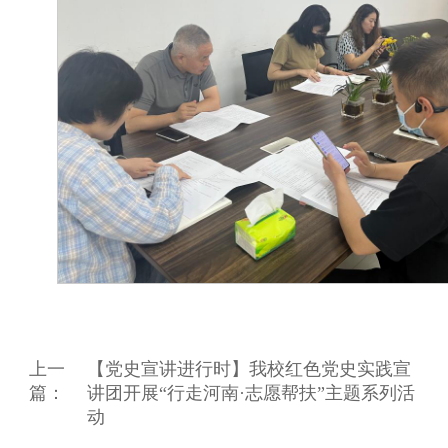
上一
【党史宣讲进行时】我校红色党史实践宣
篇：
讲团开展“行走河南·志愿帮扶”主题系列活
动