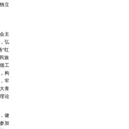
独立
会主
，弘
“红
民族
领工
，构
，牢
广大青
理论
，健
参加