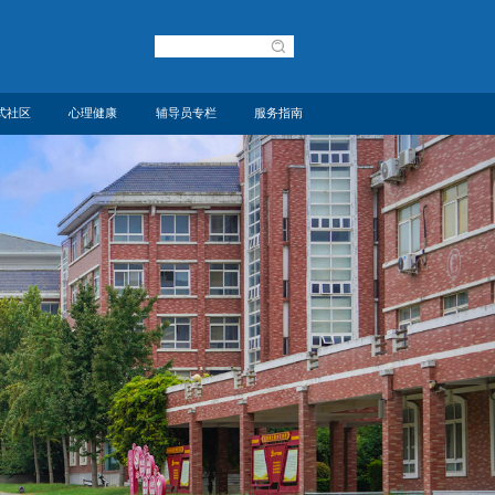
式社区
心理健康
辅导员专栏
服务指南
建设
中心概况
理论学习
规章制度
风采
动态资讯
活动风采
下载专区
预约
心理评测
意见邮箱
咨询预约
辅导站风采