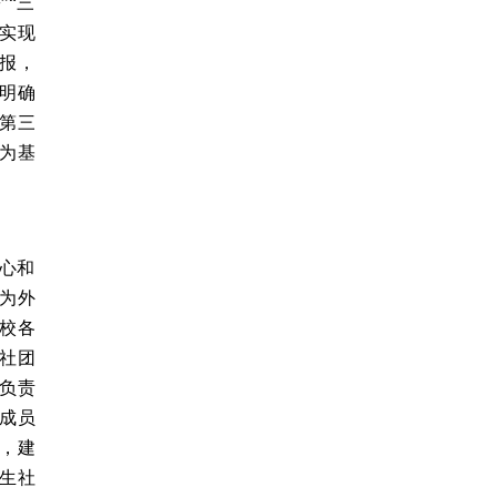
”“三
力实现
报，
明确
第三
为基
核心和
为外
校各
社团
负责
成员
，建
生社