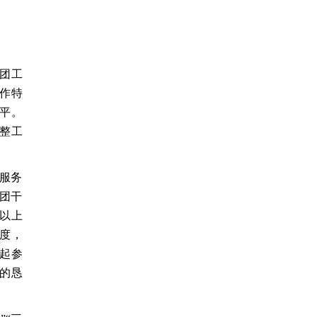
团工
作特
平。
整工
层服务
职团干
个以上
制度，
起参
的恳