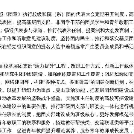
照《团章》执行校级和院（系）团的代表大会定期召开制度，高
代表性，提高基层团支部、非团学干部的团员学生和青年教职工
目标；畅通代表参与渠道，推行代表常任制、提案制和大会发言制
告工作和听取意见建议制度。坚持团内民主，推行和落实基层团
织在经党组织同意的提名人选中差额选举产生委员会成员和书记
高校基层团支部“活力提升”工程，改进工作方式，创新工作载
织和研究生团组织建设，加强组织覆盖和工作覆盖；巩固班级团
、网络建团等，构建“多种模式、多重覆盖”的团建创新机制，
设。以提升组织力为重点，突出政治功能，把基层团组织建设成
推动改革发展的坚强战斗堡垒。实施班主任制度的高校可探索建
集体建设中的重要作用。推行班级团支部与班委会一体化运行机
兼任班长的制度，把团支部建设成为班级核心，更好发挥模范带
青年教职工的联系和服务，搭建教研帮扶类、交流联谊类等平台
等工作，促进青年教师提升理论素养，服务青年教师成长发展，