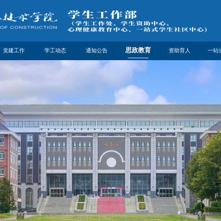
思政教育
党建工作
学工动态
通知公告
资助育人
一站
党建工作
新闻中心
通知公告
思政教育
资助动态
社区
学工简报
通知公告
社区
奖助学金
在线
勤工助学
下载专区