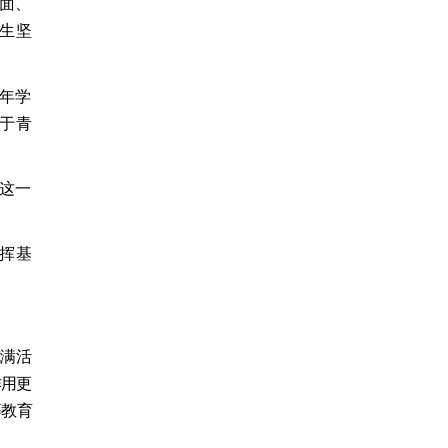
面、
生坚
年学
于青
这一
发挥基
充满活
作用更
等教育