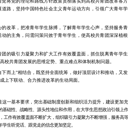
自觉将党的理论和路线方针政策贯彻落实到高校共青团改革各方
展道路，坚持中国特色社会主义青年运动方向，引领广大青年学
心的改革，把准青年学生脉搏，了解青年学生心声，坚持服务青
活动的主角，问需问策问效于青年学生，使高校共青团深深植根
青团的吸引力凝聚力和扩大工作有效覆盖面，抓住脱离青年学生
高校共青团发展的思维定势、重点难点和体制机制问题。
“自下而上”相结合，既坚持全面统筹，做好顶层设计和推动，又
成上下联动、合力推进改革的生动局面。
性这一基本要
求，突出基础制度创新和组织活力提升，建设更加
的基础性、战略
性、源头性地位和作用，在大学生思想政治引领上
，工作有效覆盖
面不断扩大，组织吸引力凝聚力不断增强，服务高
年学生听党话、
跟党走的信念更加坚定。