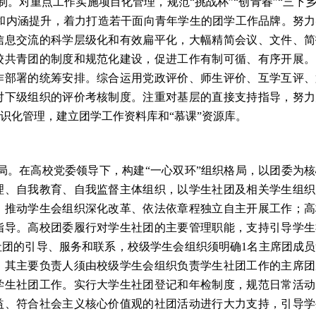
。对重点工作实施项目化管理，规范“挑战杯”“创青春”“三下乡
规范和内涵提升，着力打造若干面向青年学生的团学工作品牌。努
信息交流的科学层级化和有效扁平化，大幅精简会议、文件、简
校共青团的制度和规范化建设，促进工作有制可循、有序开展。
作部署的统筹安排。综合运用党政评价、师生评价、互学互评、
对下级组织的评价考核制度。注重对基层的直接支持指导，努力
识化管理，建立团学工作资料库和“慕课”资源库。
格局。在高校党委领导下，构建“一心双环”组织格局，以团委为
理、自我教育、自我监督主体组织，以学生社团及相关学生组织
，推动学生会组织深化改革、依法依章程独立自主开展工作；高
指导。高校团委履行对学生社团的主要管理职能，支持引导学生
团的引导、服务和联系，校级学生会组织须明确1名主席团成员
，其主要负责人须由校级学生会组织负责学生社团工作的主席团
学生社团工作。实行大学生社团登记和年检制度，规范日常活动
益、符合社会主义核心价值观的社团活动进行大力支持，引导学