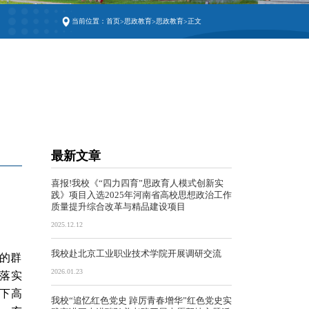
当前位置：
首页
思政教育
思政教育
正文
>
>
>
最新文章
喜报!我校《“四力四育”思政育人模式创新实
践》项目入选2025年河南省高校思想政治工作
质量提升综合改革与精品建设项目
2025.12.12
我校赴北京工业职业技术学院开展调研交流
的群
2026.01.23
落实
下高
我校“追忆红色党史 踔厉青春增华”红色党史实