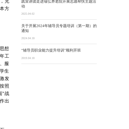
，充
践宣讲团走进瑞弘养老院开展志愿帮扶主题活
动
本方
2025.04.02
关于开展2024年辅导员专题培训（第一期）的
通知
2024.04.18
思想
“辅导员职业能力提升培训”顺利开班
年工
2019.04.18
、服
学生
激发
按照
面”战
程作出