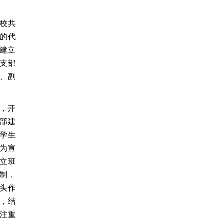
校共
的代
，建立
支部
、副
体，开
支部建
在学生
为宣
立班
制，
头作
，结
注重