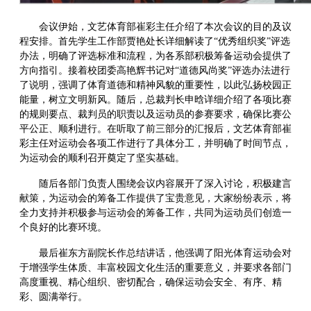
会议伊始，文艺体育部崔彩主任介绍了本次会议的目的及议
程安排。首先学生工作部贾艳处长详细解读了“优秀组织奖”评选
办法，明确了评选标准和流程，为各系部积极筹备运动会提供了
方向指引。接着校团委高艳辉书记对“道德风尚奖”评选办法进行
了说明，强调了体育道德和精神风貌的重要性，以此弘扬校园正
能量，树立文明新风。随后，总裁判长申晗详细介绍了各项比赛
的规则要点、裁判员的职责以及运动员的参赛要求，确保比赛公
平公正、顺利进行。在听取了前三部分的汇报后，文艺体育部崔
彩主任对运动会各项工作进行了具体分工，并明确了时间节点，
为运动会的顺利召开奠定了坚实基础。
随后各部门负责人围绕会议内容展开了深入讨论，积极建言
献策，为运动会的筹备工作提供了宝贵意见，大家纷纷表示，将
全力支持并积极参与运动会的筹备工作，共同为运动员们创造一
个良好的比赛环境。
最后崔东方副院长作总结讲话，他强调了阳光体育运动会对
于增强学生体质、丰富校园文化生活的重要意义，并要求各部门
高度重视、精心组织、密切配合，确保运动会安全、有序、精
彩、圆满举行。