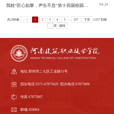
04-24
我校“匠心如磐，声生不息”第十四届校园歌手大赛圆满落幕
...
共2366条
上页
1
2
3
4
5
237
下页
1/237
到第
页
跳转
地址:郑州市二七区工业路51号
招生电话:0371-67875029 院办电话:67875006
传真:67875007
邮编:450064