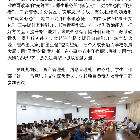
业教育改革的“先锋官”，师生服务的“贴心人”，政治生态的“守护
者”。二要警惕成长误区，筑牢思想防线。坚决杜绝急功近利
的“镀金心态”，能力不足的“本领恐慌”，团团伙伙的“圈子文
化”。三要提升五种能力，书写青春华章。即：提升政治能力，把
好方向盘；提升专业能力，磨硬金刚钻；提升创新能力，敢啃硬
骨头；提升服务能力，架起连心桥；提升自律能力，筑牢防火
墙。他希望大家用“望远镜”登高望远，把个人成长融入学校发展
大局；用“显微镜”防微杜渐，在小事小节中守住廉洁底线；用“放
大镜”见贤思齐，从先进典型中汲取奋进力量。
发展规划处、资产管理处、后勤管理处、教务处、学生工作
部（处）、马克思主义学院负责人，学校项目负责人及青年干部
参加会议。