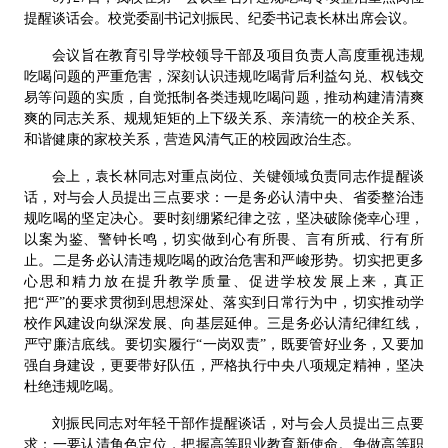
提醒谈话会。校党委副书记刘振民、纪委书记袁长林出席会议。
会议旨在教育引导学校领导干部及项目负责人高度重视违规
吃喝问题的严重危害，深刻认识违规吃喝背后利益勾兑、权钱交
易等问题的实质，自觉抵制各类违规吃喝问题，推动构建清清爽
爽的同志关系、规规矩矩的上下级关系、亲清统一的校企关系、
和谐健康的家校关系，营造风清气正的校园政治生态。
会上，袁长林同志对重点岗位、关键领域负责同志作提醒谈
话，对与会人员提出三点要求：一是务必认清中央、省委整治违
规吃喝的坚定决心。要时刻绷紧纪律之弦，坚决破除侥幸心理，
以案为鉴、警钟长鸣，切实做到心有所畏、言有所戒、行有所
止。二是务必认清违规吃喝的政治危害和严峻形势。切实把更多
心思和精力放在提升教学质量、促进学校发展上来，真正
把“严”的要求贯彻到思想深处、落实到日常行为中，切实推动学
校作风建设向纵深发展、向基层延伸。三是务必认清纪律红线，
严守廉洁底线。要切实履行“一岗双责”，既要管好业务，又要加
强自身建设，更要带好队伍，严格执行中央八项规定精神，坚决
杜绝违规吃喝。
刘振民同志对年轻干部作提醒谈话，对与会人员提出三点要
求：一要认清角色定位，把握高等职业教育新使命。争做高等职