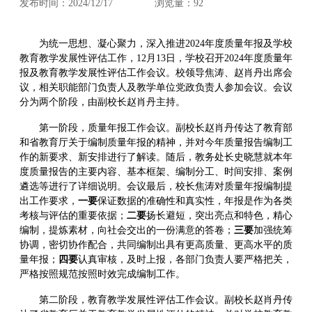
发布时间：2024/12/17
浏览量：
92
为统一思想、凝心聚力，深入推进2024年度质量年报及学校
教育教学发展性评估工作，12月13日，学校召开2024年度质量年
报及教育教学发展性评估工作会议。校领导焦涛、赵肖丹出席会
议，相关职能部门负责人及教学单位党政负责人参加会议。会议
分为两个阶段，由副校长赵肖丹主持。
第一阶段，质量年报工作会议。副校长赵肖丹传达了教育部
和省教育厅关于编制质量年报的精神，并对今年质量报告编制工
作的新要求、新安排进行了解读。随后，教务处长史晓慧就本年
度质量报告的主要内容、基本框架、编制分工、时间安排、案例
遴选等进行了详细说明。会议最后，校长焦涛对质量年报编制提
出工作要求，
一要
保证数据的准确性和真实性，年报是作为各类
考核与评估的重要依据；
二要
扬长避短，突出亮点和特色，精心
编制，提炼素材，向社会交出的一份满意的答卷；
三要
加强统筹
协调，密切协作配合，共同编制出具有更高质量、更高水平的质
量年报；
四要
认真审核，及时上报，各部门负责人要严格把关，
严格按照规范按照时效完成编制工作。
第二阶段，教育教学发展性评估工作会议。副校长赵肖丹传