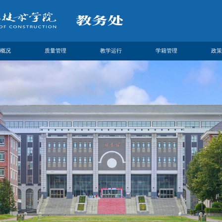
概况
质量管理
教学运行
学籍管理
政策
简介
专业建设
教学日历
政策制度
政策
领导
课程建设
顶岗实习
办事流程
理论
设置
教材建设
技能大赛
工作动态
我们
基地建设
考试安排