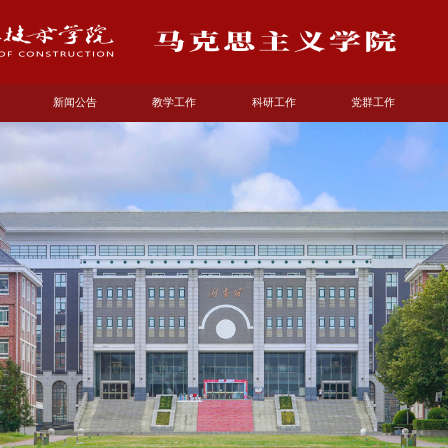
新闻公告
教学工作
科研工作
党群工作
学院新闻
政策文件
科研动态
党建工作
习近平新时代
通知公告
规章制度
科研成果
工会工作
毛泽东思想和中
教学动态
思
职业