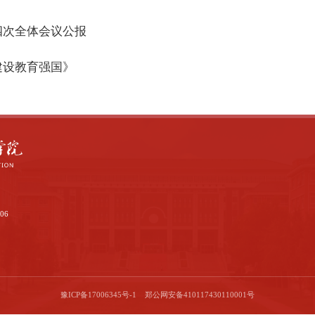
四次全体会议公报
建设教育强国》
06
豫ICP备17006345号-1 郑公网安备410117430110001号