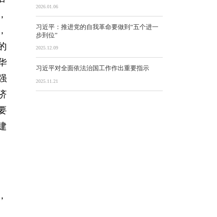
2026.01.06
，
习近平：推进党的自我革命要做到“五个进一
，
步到位”
的
2025.12.09
华
习近平对全面依法治国工作作出重要指示
强
2025.11.21
济
要
建
、
，