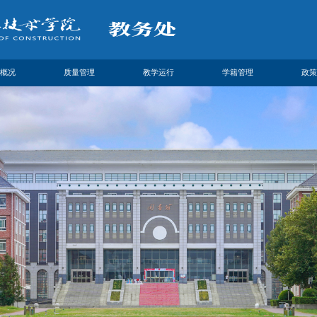
概况
质量管理
教学运行
学籍管理
政策
简介
专业建设
教学日历
政策制度
政策
领导
课程建设
顶岗实习
办事流程
理论
设置
教材建设
技能大赛
工作动态
我们
基地建设
考试安排