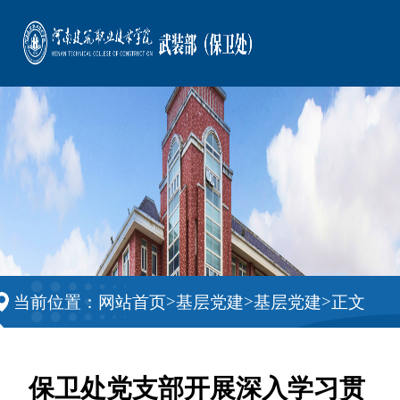
>
>
>
当前位置：
网站首页
基层党建
基层党建
正文
保卫处党支部开展深入学习贯