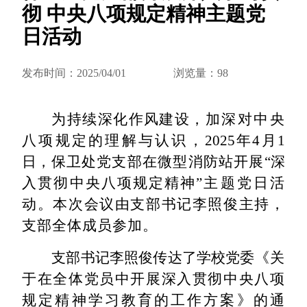
彻 中央八项规定精神主题党
日活动
发布时间：2025/04/01
浏览量：
98
为持续深化作风建设，
加深对中央
八项规定的理解与认识，
2025年4月
1
日，
保卫处党支部
在
微型消防站
开展
“深
入贯彻中央八项规定精神”
主题党日活
动。本次会议由
支部书记李照俊
主持，
支部全体成员参加。
支部
书记
李照俊传达了学校党委
《关
于在全体党员中开展深入贯彻中央八项
规定精
神学习教育的工作方案》
的通